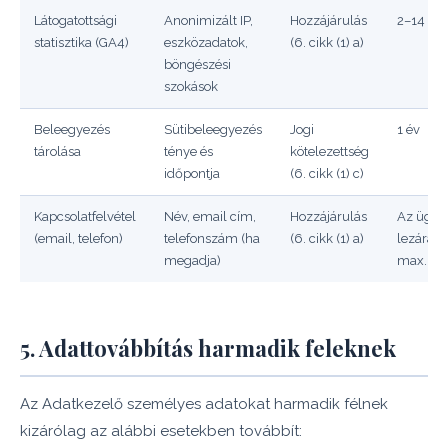
Látogatottsági
Anonimizált IP,
Hozzájárulás
2–14 hó
statisztika (GA4)
eszközadatok,
(6. cikk (1) a)
böngészési
szokások
Beleegyezés
Sütibeleegyezés
Jogi
1 év
tárolása
ténye és
kötelezettség
időpontja
(6. cikk (1) c)
Kapcsolatfelvétel
Név, email cím,
Hozzájárulás
Az ügy
(email, telefon)
telefonszám (ha
(6. cikk (1) a)
lezárásá
megadja)
max. 5 é
5. Adattovábbítás harmadik feleknek
Az Adatkezelő személyes adatokat harmadik félnek
kizárólag az alábbi esetekben továbbít: