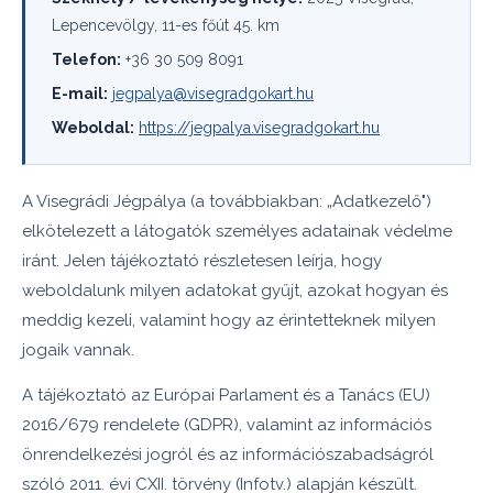
Lepencevölgy, 11-es főút 45. km
Telefon:
+36 30 509 8091
E-mail:
jegpalya@visegradgokart.hu
Weboldal:
https://jegpalya.visegradgokart.hu
A Visegrádi Jégpálya (a továbbiakban: „Adatkezelő")
elkötelezett a látogatók személyes adatainak védelme
iránt. Jelen tájékoztató részletesen leírja, hogy
weboldalunk milyen adatokat gyűjt, azokat hogyan és
meddig kezeli, valamint hogy az érintetteknek milyen
jogaik vannak.
A tájékoztató az Európai Parlament és a Tanács (EU)
2016/679 rendelete (GDPR), valamint az információs
önrendelkezési jogról és az információszabadságról
szóló 2011. évi CXII. törvény (Infotv.) alapján készült.