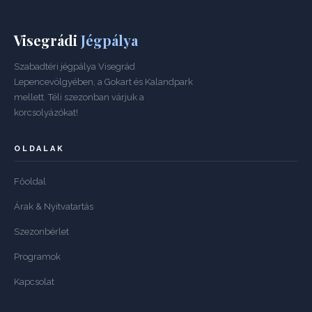
Visegrádi
Jégpálya
Szabadtéri jégpálya Visegrád
Lepencevölgyében, a Gokart és Kalandpark
mellett. Téli szezonban várjuk a
korcsolyázókat!
OLDALAK
Főoldal
Árak & Nyitvatartás
Szezonbérlet
Programok
Kapcsolat