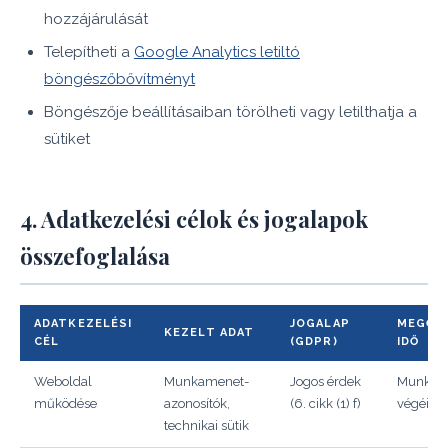
hozzájárulását
Telepítheti a
Google Analytics letiltó
böngészőbővítményt
Böngészője beállításaiban törölheti vagy letilthatja a
sütiket
4. Adatkezelési célok és jogalapok
összefoglalása
ADATKEZELÉSI
JOGALAP
MEGŐR
KEZELT ADAT
CÉL
(GDPR)
IDŐ
Weboldal
Munkamenet-
Jogos érdek
Munkam
működése
azonosítók,
(6. cikk (1) f)
végéig
technikai sütik