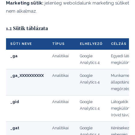
Marketing sütik:
jelenleg weboldalunk marketing sütiket
nem alkalmaz.
1.2 Sütik táblázata
SÜTI NEVE
TÍPUS
ELHELYEZŐ
CÉLZÁS
_ga
Analitikai
Google
Egyedi látog
Analytics 4
megkülönböz
_ga_XXXXXXXXXX
Analitikai
Google
Munkamenet
Analytics 4
állapotának
megőrzése
_gid
Analitikai
Google
Látogatók
Analytics 4
megkülönböz
(rövid távú)
_gat
Analitikai
Google
Kérésekezési
Analytics 4
sebesség