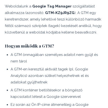
Weboldalunk a
Google Tag Manager
szolgáltatást
alkalmazza (azonosító:
GTM-KZ9JR9ZG
). A GTM egy
keretrendszer, amely lehetővé teszi különböző harmadik
féltől származó szkriptek (tagek) kezelését anélkül, hogy
közvetlenül a weboldal kódjába kellene beavatkozni.
Hogyan működik a GTM?
A GTM önmagában személyes adatot nem gyűjt és
nem tárol
A GTM-en keresztül aktivált tagek (pl. Google
Analytics) azonban sütiket helyezhetnek el és
adatokat gyűjthetnek
A GTM konténer betöltésekor a böngésző
kapcsolatot létesít a Google szervereivel
Ez során az Ön IP-címe átmenetileg a Google