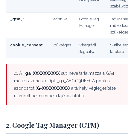
szabályozása
_gtm_*
Technikai
Google Tag
Tag Manager
Manager
működéséhe
szükséges
cookie_consent
Szükséges
Visegrádi
Sütibeleegye
Jégpálya
tárolása
⚠️ A
_ga_XXXXXXXXXX
süti neve tartalmazza a GA4
mérési azonosítót (pl. _ga_ABC123DEF). A pontos
azonosítót (
G-XXXXXXXXXX
) a tárhely véglegesítése
után kell beírni ebbe a tájékoztatóba.
2. Google Tag Manager (GTM)