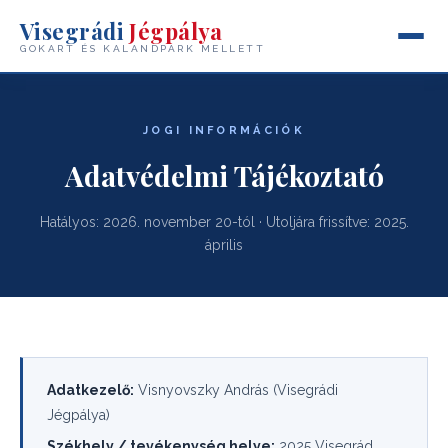
Visegrádi
Jégpálya
GOKART ÉS KALANDPARK MELLETT
JOGI INFORMÁCIÓK
Adatvédelmi Tájékoztató
Hatályos: 2026. november 20-tól · Utoljára frissítve: 2025.
április
Adatkezelő:
Visnyovszky András (Visegrádi
Jégpálya)
Székhely / tevékenység helye:
2025 Visegrád,